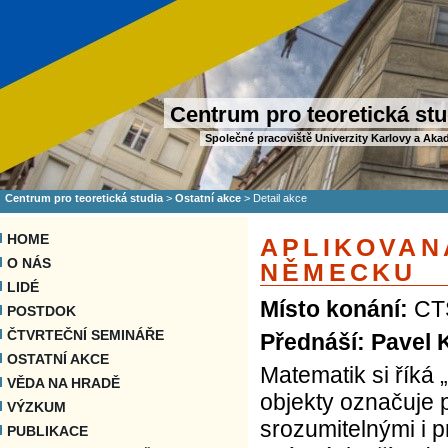
Centrum pro teoretická stu
Společné pracoviště Univerzity Karlovy a Aka
Centrum pro teoretická studia
>
Ostatní akce
>
Detail akce
HOME
APLIKOVAN
O NÁS
NĚMECKU
LIDÉ
Místo konání:
CTS
POSTDOK
ČTVRTEČNÍ SEMINÁŘE
Přednáší: Pavel K
OSTATNÍ AKCE
Matematik si říká 
VĚDA NA HRADĚ
objekty označuje 
VÝZKUM
srozumitelnými i 
PUBLIKACE