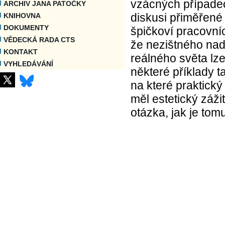
vzácných případec
ARCHIV JANA PATOČKY
diskusi přiměřené
KNIHOVNA
DOKUMENTY
špičkoví pracovníc
VĚDECKÁ RADA CTS
že nezištného nad
KONTAKT
reálného světa lz
VYHLEDÁVÁNÍ
některé příklady 
na které praktický
měl estetický záž
otázka, jak je tom