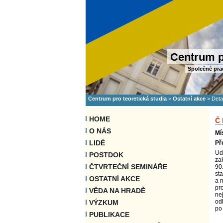
Centrum p
Společné pra
Centrum pro teoretická studia
>
Ostatní akce
>
Deta
HOME
Č
O NÁS
Mí
LIDÉ
Př
Ud
POSTDOK
za
ČTVRTEČNÍ SEMINÁŘE
90
st
OSTATNÍ AKCE
a 
pr
VĚDA NA HRADĚ
ne
od
VÝZKUM
po 
PUBLIKACE