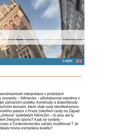
Login
ch mainstreamové interpretace v podobách
mu sousedu – Německu – představoval zejména v
 zahraniční politiky. Kontinuity a diskontinuity
učními ikonami, které však svoji identitotvornou
ického paláce v Praze (otevření cesty na Západ
 „omluva“ sudetským Němcům – to jsou asi ty
m železné opony? A jak se vyvíjely –
ovalo a Československo začalo rozdělovat ? Je
ž získaly novou evropskou kvalitu?