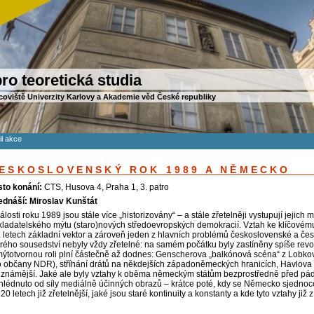
ro teoretická studia
coviště Univerzity Karlovy a Akademie věd České republiky
il akce
ESKOSLOVENSKÝ ROK 1989 A NĚMECKO
sto konání:
CTS, Husova 4, Praha 1, 3. patro
ednáší: Miroslav Kunštát
álosti roku 1989 jsou stále více „historizovány“ – a stále zřetelněji vystupují jeji
kladatelského mýtu (staro)nových středoevropských demokracií. Vztah ke klíčové
. letech základní vektor a zároveň jeden z hlavních problémů československé a české
arého sousedství nebyly vždy zřetelné: na samém počátku byly zastíněny spíše revol
mýtotvornou roli plní částečně až dodnes: Genscherova „balkónová scéna“ z Lobkov
o občany NDR), stříhání drátů na někdejších západoněmeckých hranicích, Havlova
jznámější. Jaké ale byly vztahy k oběma německým státům bezprostředně před páde
hlédnuto od síly mediálně účinných obrazů – krátce poté, kdy se Německo sjednoc
20 letech již zřetelnější, jaké jsou staré kontinuity a konstanty a kde tyto vztahy ji