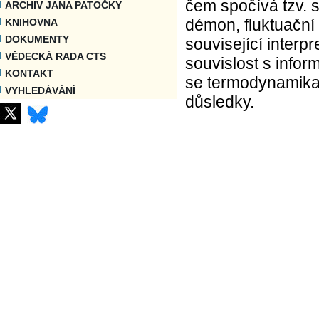
čem spočívá tzv. 
ARCHIV JANA PATOČKY
démon, fluktuační
KNIHOVNA
DOKUMENTY
související interp
VĚDECKÁ RADA CTS
souvislost s info
KONTAKT
se termodynamika 
VYHLEDÁVÁNÍ
důsledky.