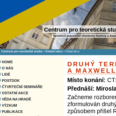
Centrum pro teoretická stu
Společné pracoviště Univerzity Karlovy a Aka
Centrum pro teoretická studia
>
Ostatní akce
>
Detail akce
HOME
DRUHÝ TER
O NÁS
A MAXWEL
LIDÉ
Místo konání:
CTS
POSTDOK
ČTVRTEČNÍ SEMINÁŘE
Přednáší: Mirosl
OSTATNÍ AKCE
Začneme rozborem
VĚDA NA HRADĚ
zformulován druh
VÝZKUM
způsobem přišel R
PUBLIKACE