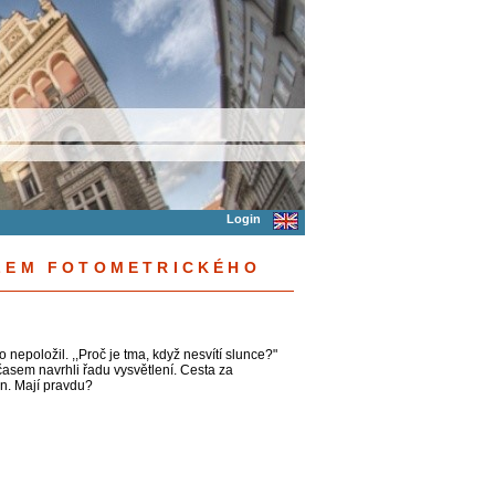
Login
OLEM FOTOMETRICKÉHO
o nepoložil. ,,Proč je tma, když nesvítí slunce?"
časem navrhli řadu vysvětlení. Cesta za
ěn. Mají pravdu?