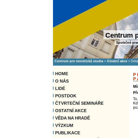
Centrum p
Společné pra
Centrum pro teoretická studia
>
Ostatní akce
>
Deta
HOME
P
P
O NÁS
Mí
LIDÉ
Př
POSTDOK
To,
ČTVRTEČNÍ SEMINÁŘE
Kd
po
OSTATNÍ AKCE
VĚDA NA HRADĚ
VÝZKUM
PUBLIKACE