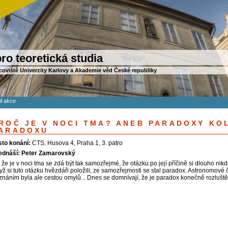
ro teoretická studia
coviště Univerzity Karlovy a Akademie věd České republiky
il akce
ROČ JE V NOCI TMA? ANEB PARADOXY K
ARADOXU
sto konání:
CTS, Husova 4, Praha 1, 3. patro
ednáší: Peter Zamarovský
 že je v noci tma se zdá být tak samozřejmé, že otázku po její příčině si dlouho nikd
yž si tuto otázku hvězdáři položili, ze samozřejmosti se stal paradox. Astronomové 
znáním byla ale cestou omylů... Dnes se domnívají, že je paradox konečně rozlušt