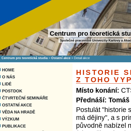
Centrum pro teoretická stu
Společné pracoviště Univerzity Karlovy a Aka
Centrum pro teoretická studia
>
Ostatní akce
>
Detail akce
HOME
HISTORIE S
O NÁS
Z TOHO VYP
LIDÉ
Místo konání:
CTS
POSTDOK
ČTVRTEČNÍ SEMINÁŘE
Přednáší: Tomáš
OSTATNÍ AKCE
Postulát "historie
VĚDA NA HRADĚ
má dějiny", a s pr
VÝZKUM
původně nabízel n
PUBLIKACE