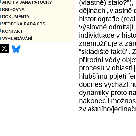
(vlastně) stalo?"),
ARCHIV JANA PATOČKY
dějinách „vlastně
KNIHOVNA
DOKUMENTY
historiografie (rea
VĚDECKÁ RADA CTS
výslovně odmítají,
KONTAKT
individuace v hist
VYHLEDÁVÁNÍ
znemožňuje a zár
"skladiště faktů". 
přírodní vědy obje
procesů v oblasti
hlubšímu pojetí fen
dodnes vychází hu
dynamiky proto na
nakonec i možnost
zvláštního/jedineč