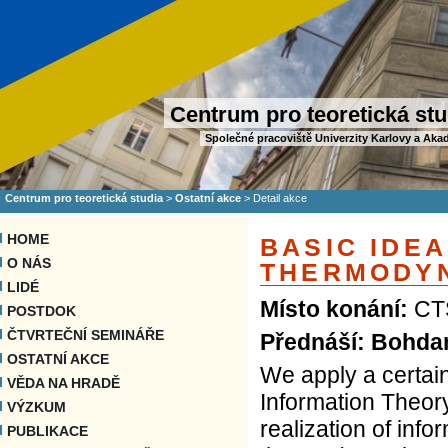
Centrum pro teoretická stu
Společné pracoviště Univerzity Karlovy a Aka
Centrum pro teoretická studia
>
Ostatní akce
>
Detail akce
HOME
BASIC IDE
O NÁS
THERMODY
LIDÉ
Místo konání:
CTS
POSTDOK
ČTVRTEČNÍ SEMINÁŘE
Přednáší: Bohda
OSTATNÍ AKCE
We apply a certain 
VĚDA NA HRADĚ
Information Theor
VÝZKUM
realization of info
PUBLIKACE