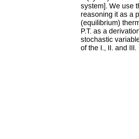
system]. We use t
reasoning it as a 
(equilibrium) ther
P.T. as a derivati
stochastic variabl
of the I., II. and 