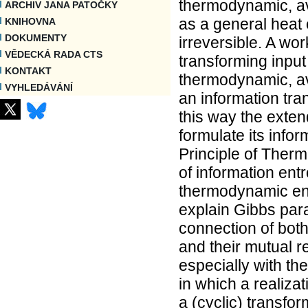
thermodynamic, av
ARCHIV JANA PATOČKY
as a general heat 
KNIHOVNA
DOKUMENTY
irreversible. A w
VĚDECKÁ RADA CTS
transforming inpu
KONTAKT
thermodynamic, av
VYHLEDÁVÁNÍ
an information tra
this way the exten
formulate its infor
Principle of Ther
of information ent
thermodynamic ent
explain Gibbs para
connection of both
and their mutual r
especially with t
in which a realizat
a (cyclic) transfo