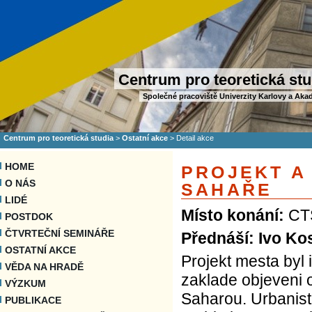
Centrum pro teoretická stu
Společné pracoviště Univerzity Karlovy a Aka
Centrum pro teoretická studia
>
Ostatní akce
>
Detail akce
HOME
PROJEKT A
O NÁS
SAHAŘE
LIDÉ
Místo konání:
CTS
POSTDOK
ČTVRTEČNÍ SEMINÁŘE
Přednáší: Ivo Ko
OSTATNÍ AKCE
Projekt mesta byl
VĚDA NA HRADĚ
zaklade objeveni 
VÝZKUM
Saharou. Urbanist
PUBLIKACE