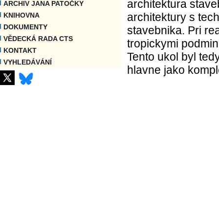
architektura stave
ARCHIV JANA PATOČKY
architektury s te
KNIHOVNA
DOKUMENTY
stavebnika. Pri re
VĚDECKÁ RADA CTS
tropickymi podmink
KONTAKT
Tento ukol byl ted
VYHLEDÁVÁNÍ
hlavne jako komple