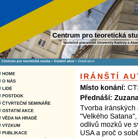
Centrum pro teoretická stu
Společné pracoviště Univerzity Karlovy a Aka
Centrum pro teoretická studia
>
Ostatní akce
>
Detail akce
HOME
IRÁNŠTÍ AU
O NÁS
Místo konání:
CTS
LIDÉ
POSTDOK
Přednáší: Zuzan
ČTVRTEČNÍ SEMINÁŘE
Tvorba íránských 
OSTATNÍ AKCE
"Velkého Satana",
VĚDA NA HRADĚ
odlivů mozků ve s
VÝZKUM
USA a proč o sobě Í
PUBLIKACE