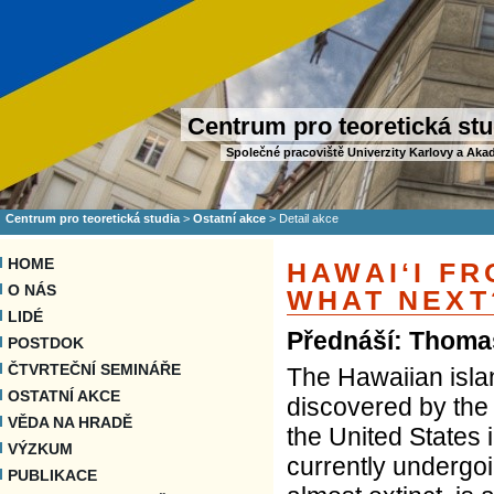
Centrum pro teoretická stu
Společné pracoviště Univerzity Karlovy a Aka
Centrum pro teoretická studia
>
Ostatní akce
>
Detail akce
HOME
HAWAIʻI F
O NÁS
WHAT NEXT
LIDÉ
Přednáší: Thoma
POSTDOK
ČTVRTEČNÍ SEMINÁŘE
The Hawaiian isla
OSTATNÍ AKCE
discovered by the
VĚDA NA HRADĚ
the United States 
VÝZKUM
currently undergoi
PUBLIKACE