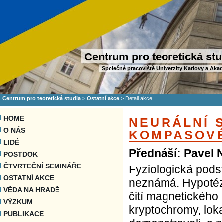
Centrum pro teoretická stu
Společné pracoviště Univerzity Karlovy a Aka
Centrum pro teoretická studia
>
Ostatní akce
>
Detail akce
HOME
NEURÁLNÍ 
O NÁS
KOMPASOVÉ
LIDÉ
Přednáší: Pavel
POSTDOK
ČTVRTEČNÍ SEMINÁŘE
Fyziologická pods
OSTATNÍ AKCE
neznámá. Hypotéza
VĚDA NA HRADĚ
čití magnetického 
VÝZKUM
kryptochromy, loka
PUBLIKACE