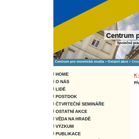
Centrum p
Společné pra
Centrum pro teoretická studia
>
Ostatní akce
>
Deta
HOME
K
O NÁS
Př
LIDÉ
POSTDOK
ČTVRTEČNÍ SEMINÁŘE
OSTATNÍ AKCE
VĚDA NA HRADĚ
VÝZKUM
PUBLIKACE