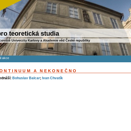
ro teoretická studia
coviště Univerzity Karlovy a Akademie věd České republiky
il akce
ONTINUUM A NEKONEČNO
ednáší:
Bohuslav Balcar
;
Ivan Chvatík