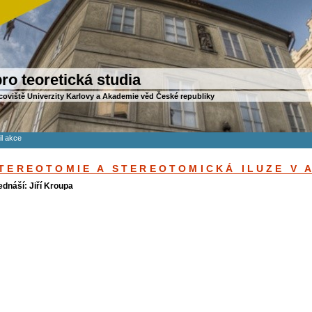
ro teoretická studia
coviště Univerzity Karlovy a Akademie věd České republiky
il akce
TEREOTOMIE A STEREOTOMICKÁ ILUZE V A
ednáší: Jiří Kroupa