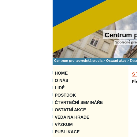
Centrum p
Společné pra
Centrum pro teoretická studia
>
Ostatní akce
>
Deta
HOME
S
O NÁS
Př
LIDÉ
POSTDOK
ČTVRTEČNÍ SEMINÁŘE
OSTATNÍ AKCE
VĚDA NA HRADĚ
VÝZKUM
PUBLIKACE