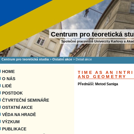
Centrum pro teoretická stu
Společné pracoviště Univerzity Karlovy a Aka
Centrum pro teoretická studia
>
Ostatní akce
>
Detail akce
HOME
TIME AS AN INTR
AND GEOMETRY
O NÁS
Přednáší: Metod Saniga
LIDÉ
POSTDOK
ČTVRTEČNÍ SEMINÁŘE
OSTATNÍ AKCE
VĚDA NA HRADĚ
VÝZKUM
PUBLIKACE