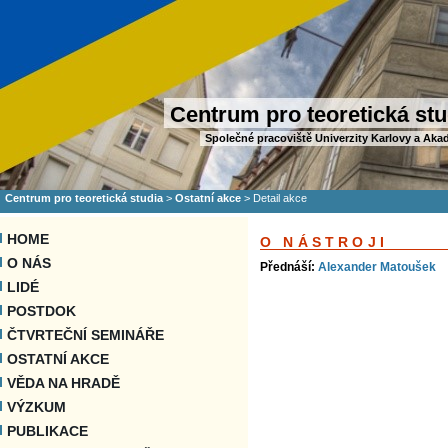
Centrum pro teoretická stu
Společné pracoviště Univerzity Karlovy a Aka
Centrum pro teoretická studia
>
Ostatní akce
>
Detail akce
HOME
O NÁSTROJI
O NÁS
Přednáší:
Alexander Matoušek
LIDÉ
POSTDOK
ČTVRTEČNÍ SEMINÁŘE
OSTATNÍ AKCE
VĚDA NA HRADĚ
VÝZKUM
PUBLIKACE