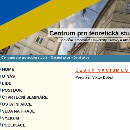
Centrum pro teoretická stu
Společné pracoviště Univerzity Karlovy a Aka
Centrum pro teoretická studia
>
Ostatní akce
>
Detail akce
HOME
ČESKÝ NACISMUS
O NÁS
Přednáší: Viktor Dobal
LIDÉ
POSTDOK
ČTVRTEČNÍ SEMINÁŘE
OSTATNÍ AKCE
VĚDA NA HRADĚ
VÝZKUM
PUBLIKACE