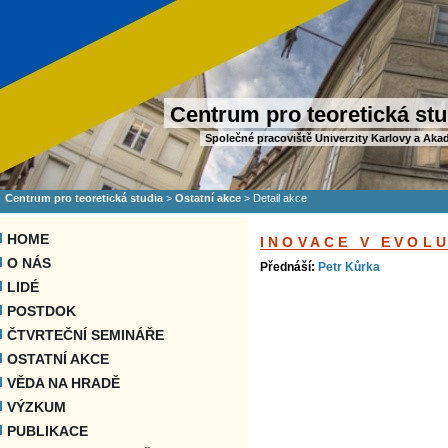
Centrum pro teoretická stu
Společné pracoviště Univerzity Karlovy a Aka
Centrum pro teoretická studia
>
Ostatní akce
>
Detail akce
HOME
INOVACE V EVOL
O NÁS
Přednáší:
Petr Kůrka
LIDÉ
POSTDOK
ČTVRTEČNÍ SEMINÁŘE
OSTATNÍ AKCE
VĚDA NA HRADĚ
VÝZKUM
PUBLIKACE