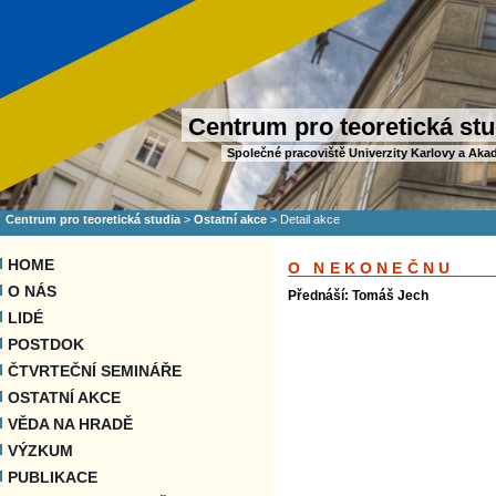
Centrum pro teoretická stu
Společné pracoviště Univerzity Karlovy a Aka
Centrum pro teoretická studia
>
Ostatní akce
>
Detail akce
HOME
O NEKONEČNU
O NÁS
Přednáší: Tomáš Jech
LIDÉ
POSTDOK
ČTVRTEČNÍ SEMINÁŘE
OSTATNÍ AKCE
VĚDA NA HRADĚ
VÝZKUM
PUBLIKACE