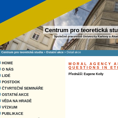
Centrum pro teoretická stu
Společné pracoviště Univerzity Karlovy a Aka
Centrum pro teoretická studia
>
Ostatní akce
>
Detail akce
HOME
MORAL AGENCY A
QUESTIONS IN E
O NÁS
Přednáší: Eugene Kelly
LIDÉ
POSTDOK
ČTVRTEČNÍ SEMINÁŘE
OSTATNÍ AKCE
VĚDA NA HRADĚ
VÝZKUM
PUBLIKACE