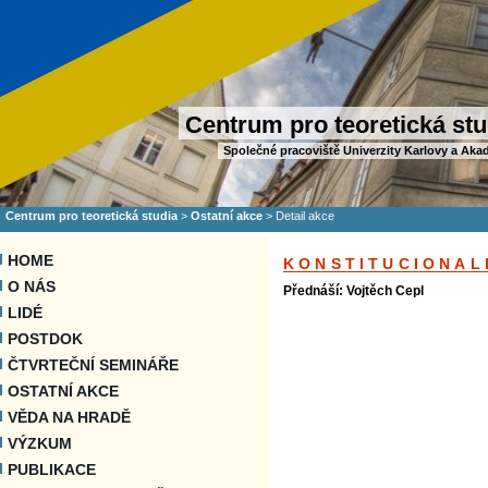
Centrum pro teoretická stu
Společné pracoviště Univerzity Karlovy a Aka
Centrum pro teoretická studia
>
Ostatní akce
>
Detail akce
HOME
KONSTITUCIONAL
O NÁS
Přednáší: Vojtěch Cepl
LIDÉ
POSTDOK
ČTVRTEČNÍ SEMINÁŘE
OSTATNÍ AKCE
VĚDA NA HRADĚ
VÝZKUM
PUBLIKACE