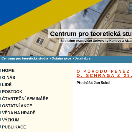
Centrum pro teoretická stu
Společné pracoviště Univerzity Karlovy a Aka
Centrum pro teoretická studia
>
Ostatní akce
>
Detail akce
HOME
O PŮVODU PENĚZ
O. SCHRAGA Z 23.
O NÁS
Přednáší: Jan Sokol
LIDÉ
POSTDOK
ČTVRTEČNÍ SEMINÁŘE
OSTATNÍ AKCE
VĚDA NA HRADĚ
VÝZKUM
PUBLIKACE