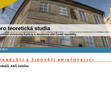
ro teoretická studia
coviště Univerzity Karlovy a Akademie věd České republiky
il akce
PANĚLŠTÍ A ŽIDOVŠTÍ ARISTOTELICI
ednáší: Aleš Jaluška