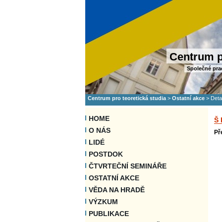
Centrum p
Společné pra
Centrum pro teoretická studia
>
Ostatní akce
>
Deta
HOME
Š
O NÁS
Př
LIDÉ
POSTDOK
ČTVRTEČNÍ SEMINÁŘE
OSTATNÍ AKCE
VĚDA NA HRADĚ
VÝZKUM
PUBLIKACE