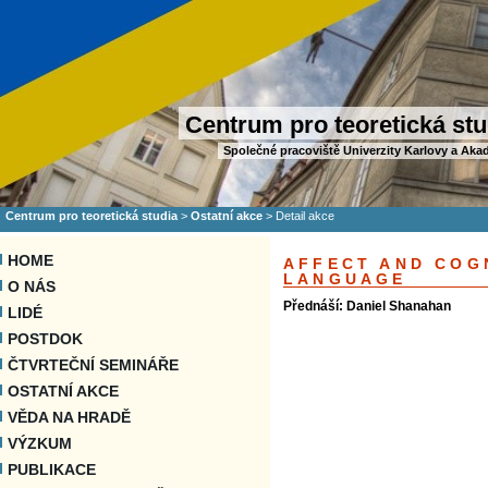
Centrum pro teoretická stu
Společné pracoviště Univerzity Karlovy a Aka
Centrum pro teoretická studia
>
Ostatní akce
>
Detail akce
HOME
AFFECT AND COG
LANGUAGE
O NÁS
Přednáší: Daniel Shanahan
LIDÉ
POSTDOK
ČTVRTEČNÍ SEMINÁŘE
OSTATNÍ AKCE
VĚDA NA HRADĚ
VÝZKUM
PUBLIKACE