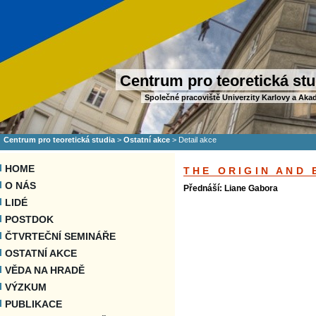
Centrum pro teoretická stu
Společné pracoviště Univerzity Karlovy a Aka
Centrum pro teoretická studia
>
Ostatní akce
>
Detail akce
HOME
THE ORIGIN AND
O NÁS
Přednáší: Liane Gabora
LIDÉ
POSTDOK
ČTVRTEČNÍ SEMINÁŘE
OSTATNÍ AKCE
VĚDA NA HRADĚ
VÝZKUM
PUBLIKACE