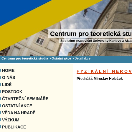
Centrum pro teoretická stu
Společné pracoviště Univerzity Karlovy a Aka
Centrum pro teoretická studia
>
Ostatní akce
>
Detail akce
HOME
FYZIKÁLNÍ NERO
O NÁS
Přednáší: Miroslav Holeček
LIDÉ
POSTDOK
ČTVRTEČNÍ SEMINÁŘE
OSTATNÍ AKCE
VĚDA NA HRADĚ
VÝZKUM
PUBLIKACE