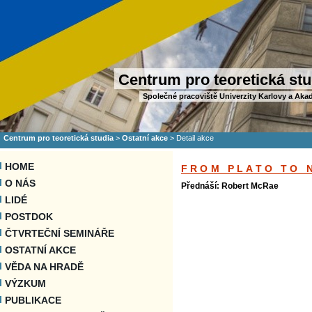
Centrum pro teoretická stu
Společné pracoviště Univerzity Karlovy a Aka
Centrum pro teoretická studia
>
Ostatní akce
>
Detail akce
HOME
FROM PLATO TO 
O NÁS
Přednáší: Robert McRae
LIDÉ
POSTDOK
ČTVRTEČNÍ SEMINÁŘE
OSTATNÍ AKCE
VĚDA NA HRADĚ
VÝZKUM
PUBLIKACE