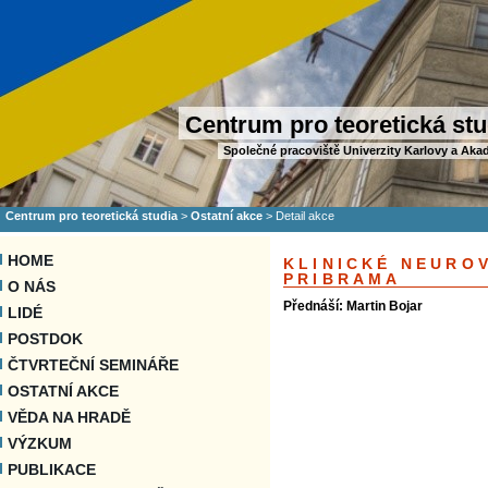
Centrum pro teoretická stu
Společné pracoviště Univerzity Karlovy a Aka
Centrum pro teoretická studia
>
Ostatní akce
>
Detail akce
HOME
KLINICKÉ NEURO
PRIBRAMA
O NÁS
Přednáší: Martin Bojar
LIDÉ
POSTDOK
ČTVRTEČNÍ SEMINÁŘE
OSTATNÍ AKCE
VĚDA NA HRADĚ
VÝZKUM
PUBLIKACE