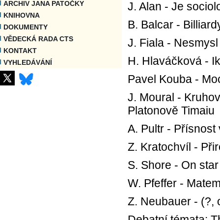
ARCHIV JANA PATOČKY
J. Alan - Je socio
KNIHOVNA
B. Balcar - Billiard
DOKUMENTY
VĚDECKÁ RADA CTS
J. Fiala - Nesmysl
KONTAKT
H. Hlaváčková - Ik
VYHLEDÁVÁNÍ
Pavel Kouba - Moc
J. Moural - Kruhov
Platonově Timaiu
A. Pultr - Přísnos
Z. Kratochvíl - Při
S. Shore - On sta
W. Pfeffer - Matem
Z. Neubauer - (?, o
Debatní témata: Th