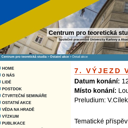
Centrum pro teoretická stu
Společné pracoviště Univerzity Karlovy a Aka
Centrum pro teoretická studia
>
Ostatní akce
>
Detail akce
HOME
7. VÝJEZD 
O NÁS
Datum konání:
12
LIDÉ
POSTDOK
Místo konání:
Lo
ČTVRTEČNÍ SEMINÁŘE
Preludium: V.Cílek
OSTATNÍ AKCE
VĚDA NA HRADĚ
VÝZKUM
Tematické příspěv
PUBLIKACE