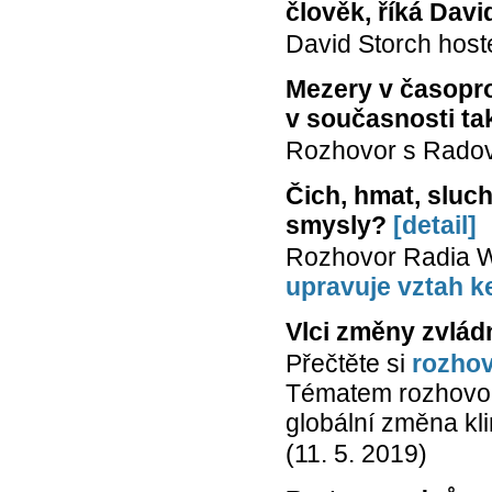
člověk, říká Davi
David Storch hos
Mezery v časopros
v současnosti ta
Rozhovor s Rado
Čich, hmat, sluch
smysly?
[detail]
Rozhovor Radia W
upravuje vztah 
Vlci změny zvlád
Přečtěte si
rozho
Tématem rozhovoru
globální změna kl
(11. 5. 2019)