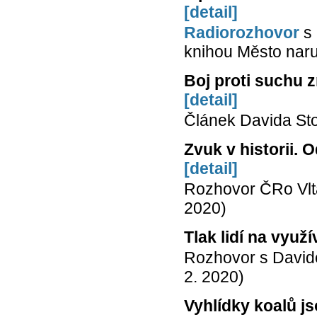
[detail]
Radiorozhovor
s 
knihou Město naru
Boj proti suchu 
[detail]
Článek Davida Sto
Zvuk v historii.
[detail]
Rozhovor ČRo Vlt
2020)
Tlak lidí na využ
Rozhovor s Davi
2. 2020)
Vyhlídky koalů js