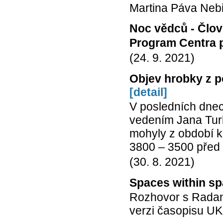
Martina Páva Nebin
Noc vědců - Člov
Program Centra p
(24. 9. 2021)
Objev hrobky z 
[detail]
V posledních dnec
vedením Jana Tur
mohyly z období ku
3800 – 3500 před 
(30. 8. 2021)
Spaces within spa
Rozhovor s Radan
verzi časopisu UK 