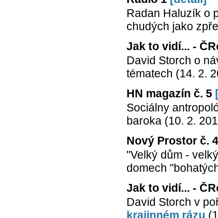
Radan Haluzík o 
chudých jako zpře
Jak to vidí... - Č
David Storch o n
tématech (14. 2. 
HN magazín č. 5
Sociálny antropol
baroka (10. 2. 20
Nový Prostor č. 
"Velký dům - velk
domech "bohatých 
Jak to vidí... - Č
David Storch v p
krajinném rázu
(1