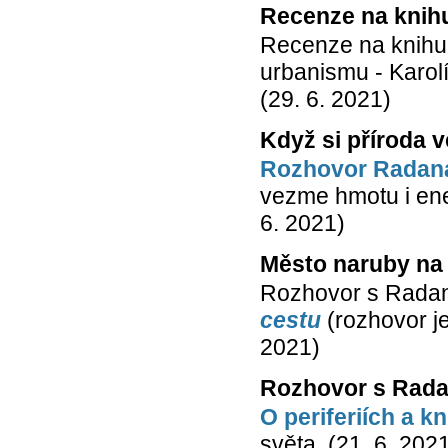
Recenze na knih
Recenze na knihu 
urbanismu - Karol
(29. 6. 2021)
Když si příroda 
Rozhovor Radana
vezme hmotu i ener
6. 2021)
Město naruby na
Rozhovor s Rada
cestu
(rozhovor je
2021)
Rozhovor s Rada
O periferiích a k
světa. (21. 6. 202