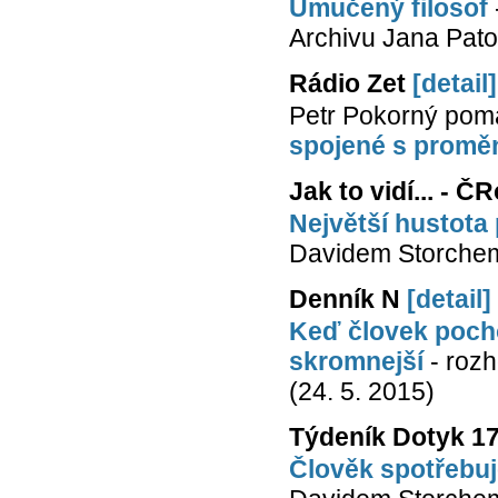
Umučený filosof
Archivu Jana Pato
Rádio Zet
[detail]
Petr Pokorný po
spojené s promě
Jak to vidí... - Č
Největší hustota 
Davidem Storchem
Denník N
[detail]
Keď človek pochop
skromnejší
- rozh
(24. 5. 2015)
Týdeník Dotyk 1
Člověk spotřebuj