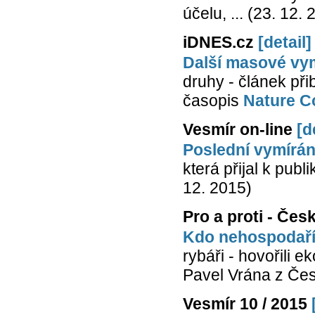
účelu, ... (23. 12.
iDNES.cz
[detail]
Další masové vy
druhy - článek při
časopis
Nature C
Vesmír on-line
[d
Poslední vymírán
která přijal k publ
12. 2015)
Pro a proti - Čes
Kdo nehospodaří 
rybáři - hovořili 
Pavel Vrána z Čes
Vesmír 10 / 2015