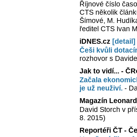
Říjnové číslo časop
CTS několik článků
Šímové, M. Hudíka
ředitel CTS Ivan M
iDNES.cz
[detail]
Češi kvůli dotací
rozhovor s Davide
Jak to vidí... - Č
Začala ekonomick
je už neuživí.
- Da
Magazín Leonardo
David Storch v př
8. 2015)
Reportéři ČT - Če