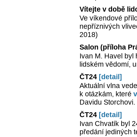
Vítejte v době li
Ve víkendové příl
nepříznivých vliv
2018)
Salon (příloha Pr
Ivan M. Havel byl
lidském vědomí, um
ČT24
[detail]
Aktuální vlna ved
k otázkám, které
v
Davidu Storchovi. 
ČT24
[detail]
Ivan Chvatík byl 
předání jediných 