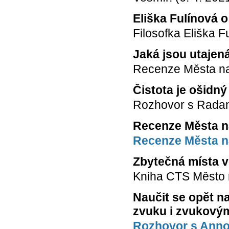
Eliška Fulínová 
Filosofka Eliška 
Jaká jsou utajen
Recenze Města n
Čistota je ošidn
Rozhovor s Rada
Recenze Města n
Recenze Města n
Zbytečná místa 
Kniha CTS Město 
Naučit se opět n
zvuku i zvukový
Rozhovor s Anno