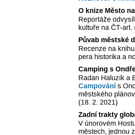
O knize Město n
Reportáže odvysí
kultuře na ČT-art. 
Půvab městské d
Recenze na knihu 
pera historika a n
Camping s Ondře
Radan Haluzík a 
Campování
s Ond
městského plánová
(18. 2. 2021)
Zadní trakty glob
V únorovém Hostu v
městech, jednou z