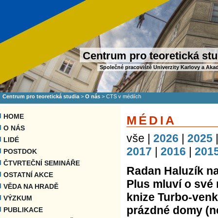
Centrum pro teoretická stu
Společné pracoviště Univerzity Karlovy a Aka
Centrum pro teoretická studia
>
O nás
>
CTS v médiích
HOME
MÉDIA
O NÁS
vše |
2026
|
2025
LIDÉ
2017
|
2016
|
201
POSTDOK
ČTVRTEČNÍ SEMINÁŘE
Radan Haluzík n
OSTATNÍ AKCE
Plus mluví o sv
VĚDA NA HRADĚ
knize Turbo-venko
VÝZKUM
prázdné domy (ne
PUBLIKACE