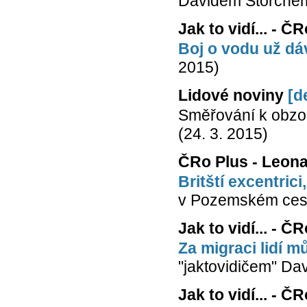
Davidem Storchem.
Jak to vidí... - Č
Boj o vodu už dá
2015)
Lidové noviny
[d
Směřování k obzor
(24. 3. 2015)
ČRo Plus - Leona
Britští excentrici
v Pozemském cesto
Jak to vidí... - Č
Za migraci lidí 
"jaktovidičem" Da
Jak to vidí... - 