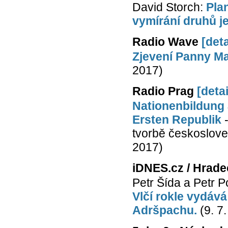
David Storch:
Plan
vymírání druhů je
Radio Wave
[deta
Zjevení Panny M
2017)
Radio Prag
[detai
Nationenbildung
Ersten Republik
-
tvorbě českoslove
2017)
iDNES.cz / Hrade
Petr Šída a Petr 
Vlčí rokle vydáv
Adršpachu.
(9. 7