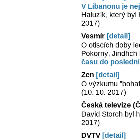
V Libanonu je ne
Haluzík, který byl
2017)
Vesmír
[detail]
O otiscích doby le
Pokorný, Jindřich
času do poslední
Zen
[detail]
O výzkumu "bohatý
(10. 10. 2017)
Česká televize (
David Storch byl 
2017)
DVTV
[detail]