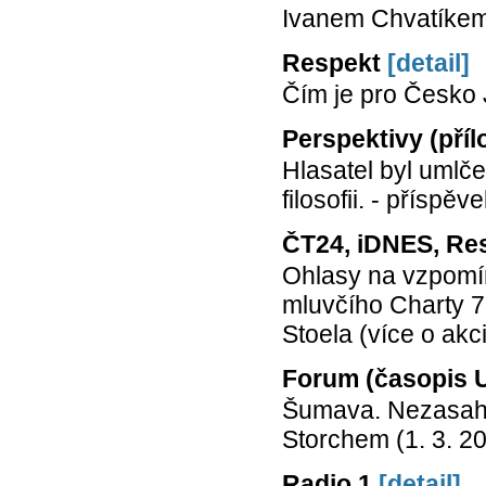
Ivanem Chvatíkem)
Respekt
[detail]
Čím je pro Česko 
Perspektivy (příl
Hlasatel byl umlč
filosofii. - příspě
ČT24, iDNES, Res
Ohlasy na vzpomín
mluvčího Charty 7
Stoela (více o akc
Forum (časopis U
Šumava. Nezasahov
Storchem (1. 3. 2
Radio 1
[detail]