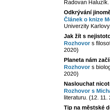
Radovan Haluzík. 
Odkrývání jinoměs
Článek o knize M
Univerzity Karlovy.
Jak žít s nejistot
Rozhovor
s filos
2020)
Planeta nám začí
Rozhovor
s biolo
2020)
Naslouchat nicot
Rozhovor s Mich
literaturu. (12. 11.
Tip na městské do