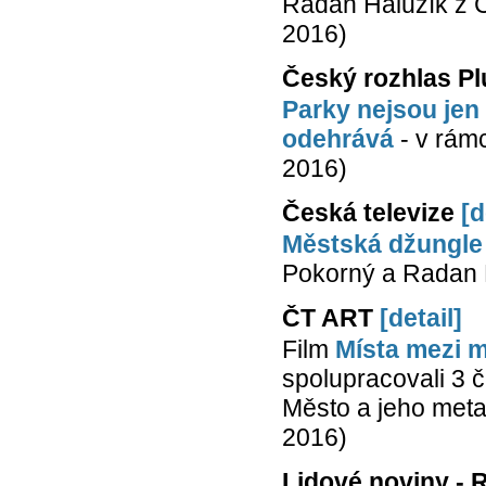
Radan Haluzík z C
2016)
Český rozhlas Pl
Parky nejsou jen 
odehrává
- v rámc
2016)
Česká televize
[d
Městská džungle
Pokorný a Radan H
ČT ART
[detail]
Film
Místa mezi m
spolupracovali 3 č
Město a jeho metab
2016)
Lidové noviny - 