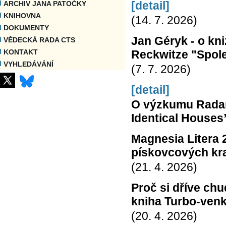
[detail]
ARCHIV JANA PATOČKY
KNIHOVNA
(14. 7. 2026)
DOKUMENTY
Jan Géryk - o kn
VĚDECKÁ RADA CTS
Reckwitze "Spole
KONTAKT
VYHLEDÁVÁNÍ
(7. 7. 2026)
[detail]
O výzkumu Radan
Identical Houses
Magnesia Litera 
pískovcových kra
(21. 4. 2026)
Proč si dříve chu
kniha Turbo-ven
(20. 4. 2026)