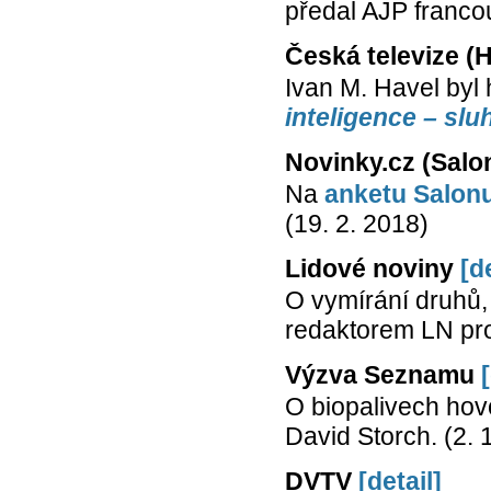
předal AJP franco
Česká televize (H
Ivan M. Havel byl
inteligence – sl
Novinky.cz (Salo
Na
anketu Salon
(19. 2. 2018)
Lidové noviny
[d
O vymírání druhů, 
redaktorem LN pro
Výzva Seznamu
O biopalivech ho
David Storch. (2. 
DVTV
[detail]