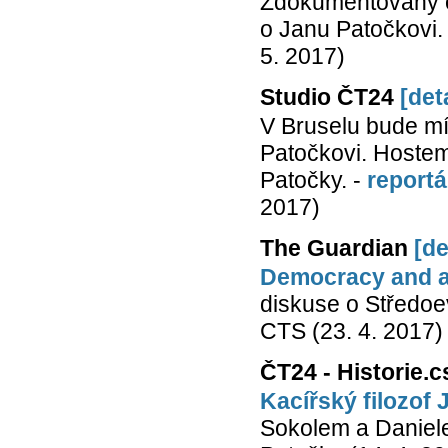
Zdokumentovaný o
o Janu Patočkovi.
5. 2017)
Studio ČT24
[deta
V Bruselu bude mí
Patočkovi. Hostem 
Patočky. -
reportá
2017)
The Guardian
[de
Democracy and a
diskuse o Středoe
CTS (23. 4. 2017)
ČT24 - Historie.c
Kacířský filozof
Sokolem a Daniele