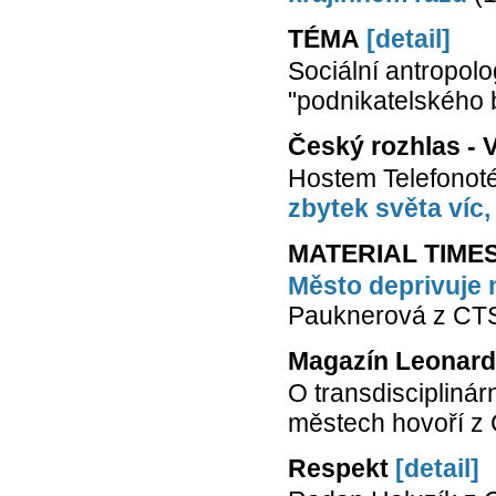
TÉMA
[detail]
Sociální antropo
"podnikatelského 
Český rozhlas - 
Hostem Telefonoté
zbytek světa víc,
MATERIAL TIME
Město deprivuje 
Pauknerová z CTS
Magazín Leonardo
O transdisciplin
městech hovoří z 
Respekt
[detail]