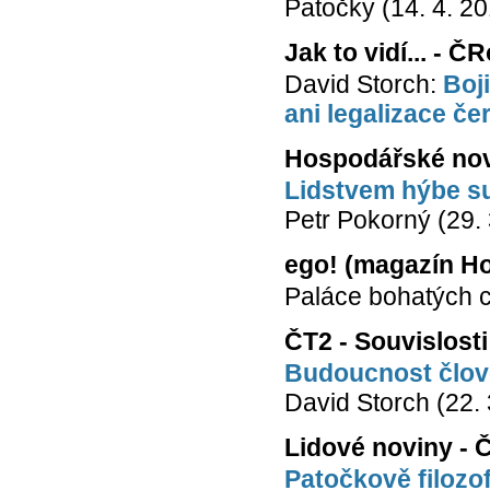
Patočky (14. 4. 2
Jak to vidí... - Č
David Storch:
Boj
ani legalizace č
Hospodářské no
Lidstvem hýbe su
Petr Pokorný (29. 
ego! (magazín H
Paláce bohatých c
ČT2 - Souvislost
Budoucnost člov
David Storch (22. 
Lidové noviny - 
Patočkově filozof