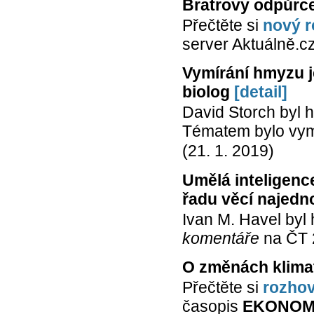
Bratrovy odpůrce
Přečtěte si
nový 
server Aktuálně.cz
Vymírání hmyzu je
biolog
[detail]
David Storch byl
Tématem bylo vym
(21. 1. 2019)
Umělá inteligenc
řadu věcí najedno
Ivan M. Havel byl
komentáře
na ČT 
O změnách klima
Přečtěte si
rozho
časopis
EKONO