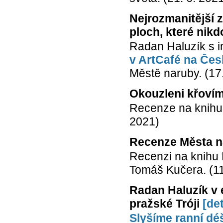
Nejrozmanitější 
ploch, které nik
Radan Haluzík s 
v ArtCafé na Če
Městě naruby. (17.
Okouzleni křoví
Recenze na knihu
2021)
Recenze Města n
Recenzi na knihu 
Tomáš Kučera. (11
Radan Haluzík v 
pražské Tróji
[det
Slyšíme ranní dé