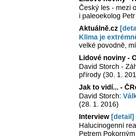
Český les - mezi o
i paleoekolog Petr
Aktuálně.cz
[deta
Klima je extrémn
velké povodně, mí
Lidové noviny - 
David Storch - Zá
přírody (30. 1. 20
Jak to vidí... - Č
David Storch:
Vál
(28. 1. 2016)
Interview
[detail]
Halucinogenní rea
Petrem Pokorným "o