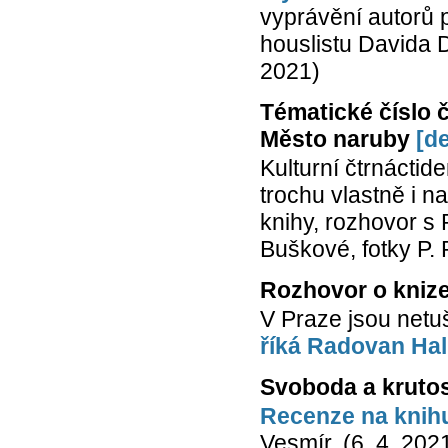
vyprávění autorů 
houslistu Davida D
2021)
Tématické číslo 
Město naruby
[de
Kulturní čtrnáctid
trochu vlastně i n
knihy, rozhovor s 
Buškové, fotky P. 
Rozhovor o knize
V Praze jsou netuš
říká Radovan Hal
Svoboda a krutos
Recenze na knih
Vesmír. (6. 4. 202