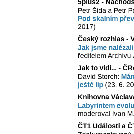
5plus2 - Náchod
Petr Šída a Petr 
Pod skalním přev
2017)
Český rozhlas - 
Jak jsme nalézal
ředitelem Archivu
Jak to vidí... - Č
David Storch:
Mám
ještě líp
(23. 6. 2
Knihovna Václav
Labyrintem evolu
moderoval Ivan M.
ČT1 Události a Č