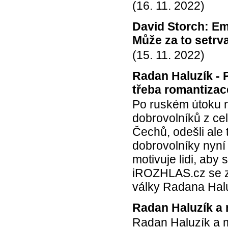
(16. 11. 2022)
David Storch: Emi
Může za to setrva
(15. 11. 2022)
Radan Haluzík - P
třeba romantizace
Po ruském útoku 
dobrovolníků z ce
Čechů, odešli ale 
dobrovolníky nyní
motivuje lidi, aby
iROZHLAS.cz se ze
války Radana Halu
Radan Haluzík a 
Radan Haluzík a m