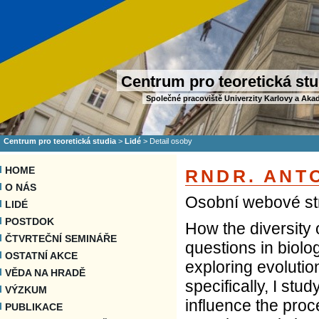
Centrum pro teoretická stu
Společné pracoviště Univerzity Karlovy a Aka
Centrum pro teoretická studia
>
Lidé
>
Detail osoby
HOME
RNDR. ANT
O NÁS
Osobní webové st
LIDÉ
POSTDOK
How the diversity 
ČTVRTEČNÍ SEMINÁŘE
questions in biolo
OSTATNÍ AKCE
exploring evolution
VĚDA NA HRADĚ
specifically, I stu
VÝZKUM
influence the proc
PUBLIKACE