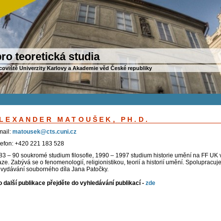
ro teoretická studia
coviště Univerzity Karlovy a Akademie věd České republiky
LEXANDER MATOUŠEK, PH.D.
mail:
matousek@cts.cuni.cz
lefon: +420 221 183 528
83 – 90 soukromé studium filosofie, 1990 – 1997 studium historie umění na FF UK 
ze. Zabývá se o fenomenologií, religionistikou, teorií a historií umění. Spolupracuj
 vydávání souborného díla Jana Patočky.
o další publikace přejděte do vyhledávání publikací -
zde