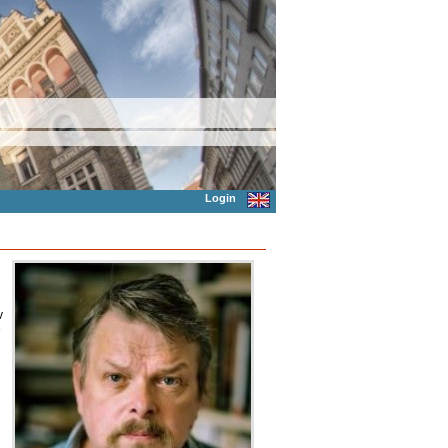
Login
v
e