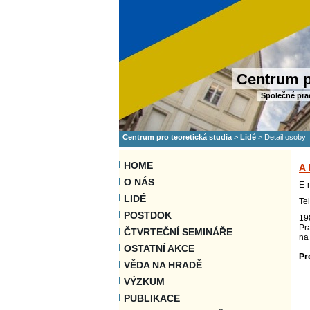
Centrum p
Společné pra
Centrum pro teoretická studia
>
Lidé
>
Detail osoby
HOME
A
O NÁS
E-
LIDÉ
Te
POSTDOK
19
Pra
ČTVRTEČNÍ SEMINÁŘE
na
OSTATNÍ AKCE
Pr
VĚDA NA HRADĚ
VÝZKUM
PUBLIKACE