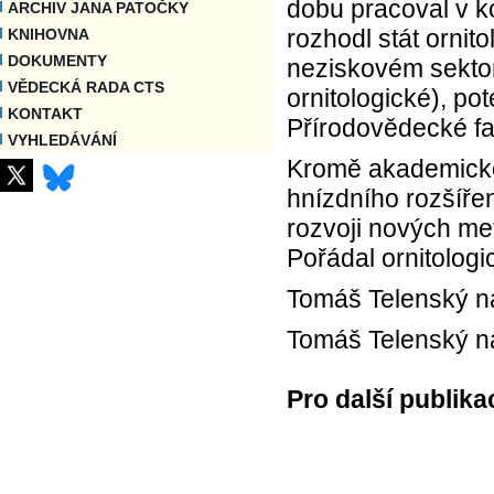
dobu pracoval v k
ARCHIV JANA PATOČKY
rozhodl stát ornit
KNIHOVNA
DOKUMENTY
neziskovém sekto
VĚDECKÁ RADA CTS
ornitologické), po
KONTAKT
Přírodovědecké fa
VYHLEDÁVÁNÍ
Kromě akademické
hnízdního rozšířen
rozvoji nových met
Pořádal ornitologi
Tomáš Telenský 
Tomáš Telenský 
Pro další publika