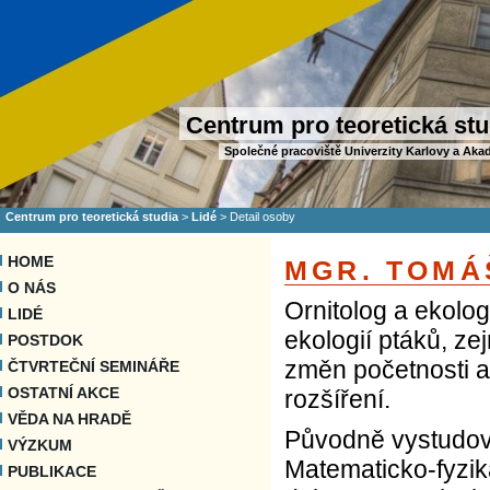
Centrum pro teoretická stu
Společné pracoviště Univerzity Karlovy a Aka
Centrum pro teoretická studia
>
Lidé
>
Detail osoby
HOME
MGR. TOMÁ
O NÁS
Ornitolog a ekolo
LIDÉ
ekologií ptáků, ze
POSTDOK
změn početnosti a
ČTVRTEČNÍ SEMINÁŘE
OSTATNÍ AKCE
rozšíření.
VĚDA NA HRADĚ
Původně vystudova
VÝZKUM
Matematicko-fyzik
PUBLIKACE