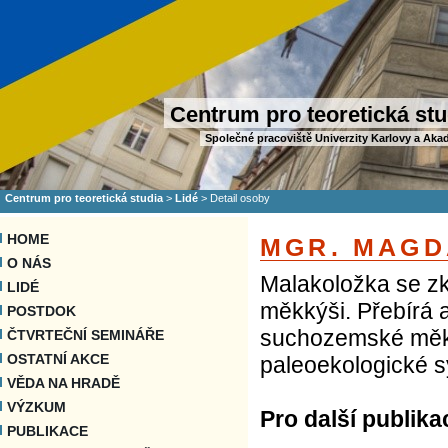
Centrum pro teoretická stu
Společné pracoviště Univerzity Karlovy a Aka
Centrum pro teoretická studia
>
Lidé
>
Detail osoby
HOME
MGR. MAGD
O NÁS
Malakoložka se zk
LIDÉ
měkkýši. Přebírá 
POSTDOK
suchozemské měkký
ČTVRTEČNÍ SEMINÁŘE
OSTATNÍ AKCE
paleoekologické s
VĚDA NA HRADĚ
VÝZKUM
Pro další publika
PUBLIKACE