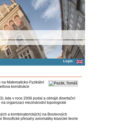
Login
5 na Matematicko-Fyzikální
Bellova konstrukce
, kde v roce 2006 podal a obhájil disertační
l na organizaci mezinárodní topologické
ckých a kombinatorických) na Booleových
 o filosofické přesahy axiomatiky klasické teorie