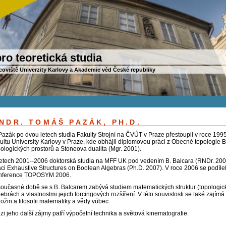
ro teoretická studia
coviště Univerzity Karlovy a Akademie věd České republiky
NDR. TOMÁŠ PAZÁK, PH.D.
 Pazák po dvou letech studia Fakulty Strojní na ČVÚT v Praze přestoupil v roce 199
kultu University Karlovy v Praze, kde obhájil diplomovou práci z Obecné topologie 
pologických prostorů a Stoneova dualita (Mgr. 2001).
letech 2001--2006 doktorská studia na MFF UK pod vedením B. Balcara (RNDr. 2003)
áci Exhaustive Structures on Boolean Algebras (Ph.D. 2007). V roce 2006 se podíle
nference TOPOSYM 2006.
současné době se s B. Balcarem zabývá studiem matematických struktur (topologi
ebrách a vlastnostmi jejich forcingových rozšíření. V této souvislosti se také zajímá
ožin a filosofii matematiky a vědy vůbec.
zi jeho další zájmy patří výpočetní technika a světová kinematografie.