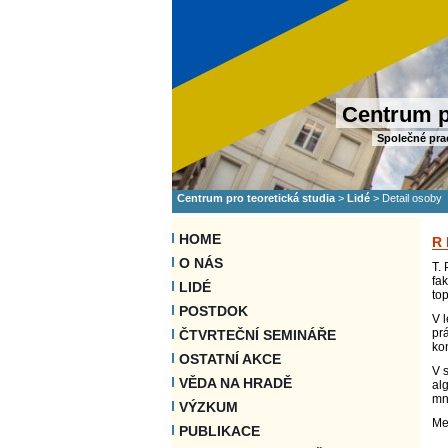
Centrum p
Společné pra
Centrum pro teoretická studia
>
Lidé
>
Detail osoby
HOME
R
O NÁS
T.
fa
LIDÉ
to
POSTDOK
V 
pr
ČTVRTEČNÍ SEMINÁŘE
ko
OSTATNÍ AKCE
V 
VĚDA NA HRADĚ
alg
mn
VÝZKUM
Me
PUBLIKACE