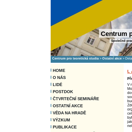
Centrum p
Společné pra
Centrum pro teoretická studia
>
Ostatní akce
>
Deta
HOME
L
O NÁS
Př
LIDÉ
V 
Mod
POSTDOK
do
so
ČTVRTEČNÍ SEMINÁŘE
bud
Zdů
OSTATNÍ AKCE
org
VĚDA NA HRADĚ
ce
byt
VÝZKUM
ja
nel
PUBLIKACE