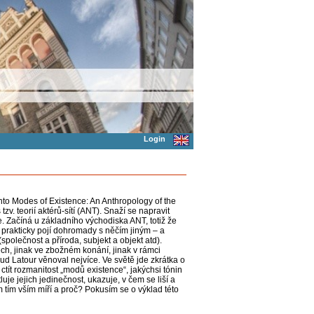
Login
nto Modes of Existence: An Anthropology of the
zv. teorií aktérů-sítí (ANT). Snaží se napravit
. Začíná u základního východiska ANT, totiž že
o prakticky pojí dohromady s něčím jiným – a
společnost a příroda, subjekt a objekt atd).
rech, jinak ve zbožném konání, jinak v rámci
osud Latour věnoval nejvíce. Ve světě jde zkrátka o
ctít rozmanitost „modů existence“, jakýchsi tónin
uje jejich jedinečnost, ukazuje, v čem se liší a
m tím vším míří a proč? Pokusím se o výklad této