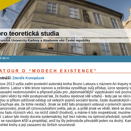
ro teoretická studia
coviště Univerzity Karlovy a Akademie věd České republiky
il akce
ATOUR O “MODECH EXISTENCE”
ednáší:
Zdeněk Konopásek
roce 2013 vyšla zatím poslední autorská kniha Bruno Latoura s názvem An Inquiry i
erns. Latour v této knize nanovo a zeširoka vysvětluje svůj přístup, úzce spojený s t
savadní nedorozumění a připravit půdu pro „diplomatičtější“ vyjednávání své pozice
ciální vědci by měli postupovat tak, že budou sledovat sítě vztahů - tedy jak se něc
ou si přitom udržovat odstup od velkých pojmů sociální teorie, často dualistických (
razňuje ale, že tohle nestačí. Jinak se totiž tato propojení ustavují v právních spo
anizování, jinak při (znovu)utváření světa, jak je, a ještě jinak ve vědě, které se d
lou řadu různých věcí, na nichž záleží (hodnot), a máme-li toto respektovat, musíme 
í. Latour tyto mody docela systematicky, byť bez nároku na úplnost předvádí, vysvětl
k se navzájem kříží a proplétají, aniž by šly jednoduše převádět jeden na druhý. Ka
ehké knihy a její zasazení do širších souvislostí.