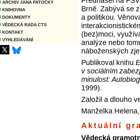
Přednášel na FSV
ARCHIV JANA PATOČKY
Brně. Zabývá se 
KNIHOVNA
a politikou. Věnov
DOKUMENTY
interakcionistick
VĚDECKÁ RADA CTS
KONTAKT
(bez)moci, využívá
VYHLEDÁVÁNÍ
analýze nebo tom
náboženských zje
Publikoval knihu
E
v sociálním zabe
minulost: Autobiog
1999).
Založil a dlouho 
Manželka Helena,
Aktuální gra
Vědecká gramotno