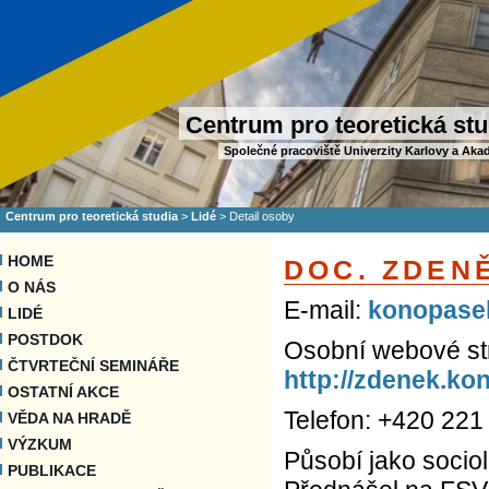
Centrum pro teoretická stu
Společné pracoviště Univerzity Karlovy a Aka
Centrum pro teoretická studia
>
Lidé
>
Detail osoby
HOME
DOC. ZDEN
O NÁS
E-mail:
konopase
LIDÉ
POSTDOK
Osobní webové st
ČTVRTEČNÍ SEMINÁŘE
http://zdenek.ko
OSTATNÍ AKCE
Telefon: +420 221
VĚDA NA HRADĚ
VÝZKUM
Působí jako socio
PUBLIKACE