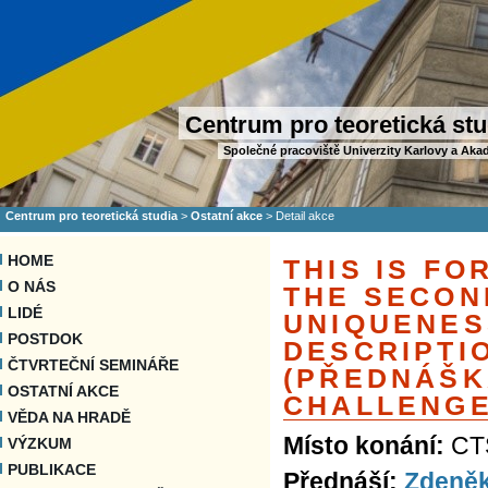
Centrum pro teoretická stu
Společné pracoviště Univerzity Karlovy a Aka
Centrum pro teoretická studia
>
Ostatní akce
>
Detail akce
HOME
THIS IS FO
O NÁS
THE SECON
LIDÉ
UNIQUENES
POSTDOK
DESCRIPTI
ČTVRTEČNÍ SEMINÁŘE
(PŘEDNÁŠK
OSTATNÍ AKCE
CHALLENGE
VĚDA NA HRADĚ
Místo konání:
CTS
VÝZKUM
PUBLIKACE
Přednáší:
Zdeně