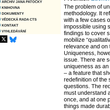
ARCHIV JANA PATOČKY
The problem of un
KNIHOVNA
methodology. It re
DOKUMENTY
with a few cases o
VĚDECKÁ RADA CTS
impossible using s
KONTAKT
VYHLEDÁVÁNÍ
findings to cover 
mobilize “qualitati
relevance and on 
Uniqueness, howev
issue. There are s
uniqueness as an o
– a feature that sh
redefinition of the
questions. The red
must understand a
once, and at one p
things made durab