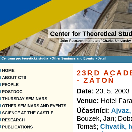
Center for Theoretical Stu
Joint Research Institute of Charles Universi
Centrum pro teoretická studia
>
Other Seminars and Events
>
Detail
HOME
23RD ACAD
ABOUT CTS
- ZÁTOŇ
PEOPLE
Date:
23. 5. 2003 
POSTDOC
THURSDAY SEMINARS
Venue:
Hotel Fara
OTHER SEMINARS AND EVENTS
Účastníci:
Ajvaz,
SCIENCE AT THE CASTLE
Bouzek, Jan; Dobal,
RESEARCH
Tomáš;
Chvatík, 
PUBLICATIONS