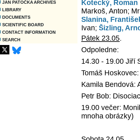
Kotecký, Roman
JAN PATOČKA ARCHIVES
Markoš, Anton; Mráz
LIBRARY
DOCUMENTS
Slanina, Františe
SCIENTIFIC BOARD
Ivan;
Šizling, Arn
CONTACT INFORMATION
Pátek 23.05
.
SEARCH
Odpoledne:
14.30 - 19.00 Jiří 
Tomáš Hoskovec: 
Kamila Bendová: A
Petr Bob: Disocia
19.00 večer: Moni
mnoha obrázky)
Sobota 24.05
.