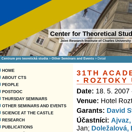
Center for Theoretical Stu
Joint Research Institute of Charles Universi
Centrum pro teoretická studia
>
Other Seminars and Events
>
Detail
HOME
31TH ACAD
ABOUT CTS
- ROZTOKY
PEOPLE
Date:
18. 5. 2007 
POSTDOC
THURSDAY SEMINARS
Venue:
Hotel Rozt
OTHER SEMINARS AND EVENTS
Garants:
David S
SCIENCE AT THE CASTLE
Účastníci:
Ajvaz,
RESEARCH
Jan;
Doležalová, 
PUBLICATIONS