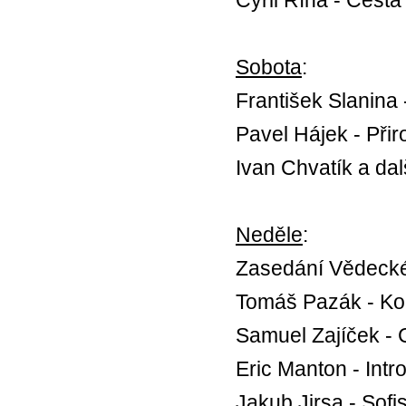
Sobota
:
František Slanina -
Pavel Hájek - Přir
Ivan Chvatík a dal
Neděle
:
Zasedání Vědeck
Tomáš Pazák - Ko
Samuel Zajíček - 
Eric Manton - Intro
Jakub Jirsa - Sof