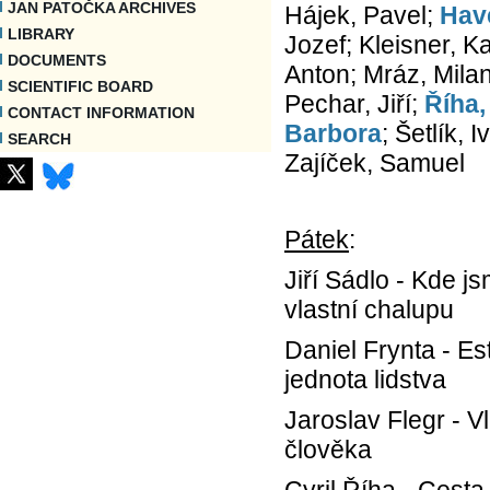
JAN PATOČKA ARCHIVES
Hájek, Pavel;
Have
LIBRARY
Jozef; Kleisner, K
DOCUMENTS
Anton; Mráz, Mila
SCIENTIFIC BOARD
Pechar, Jiří;
Říha,
CONTACT INFORMATION
Barbora
; Šetlík, 
SEARCH
Zajíček, Samuel
Pátek
:
Jiří Sádlo - Kde j
vlastní chalupu
Daniel Frynta - Est
jednota lidstva
Jaroslav Flegr - 
člověka
Cyril Říha - Cesta