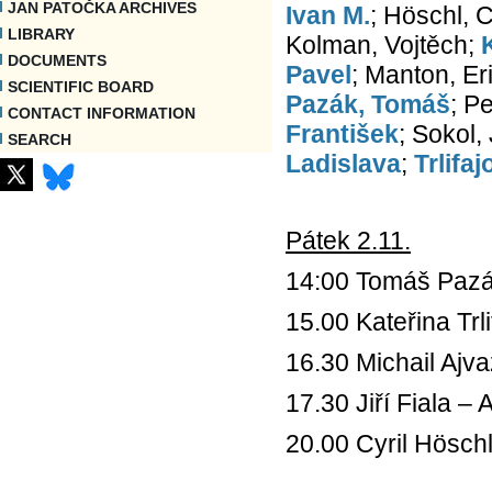
JAN PATOČKA ARCHIVES
Ivan M.
; Höschl, C
LIBRARY
Kolman, Vojtěch;
DOCUMENTS
Pavel
; Manton, Er
SCIENTIFIC BOARD
Pazák, Tomáš
; Pe
CONTACT INFORMATION
František
; Sokol,
SEARCH
Ladislava
;
Trlifa
Pátek 2.11.
14:00 Tomáš Pazá
15.00 Kateřina Trl
16.30 Michail Ajv
17.30 Jiří Fiala – 
20.00 Cyril Hösch