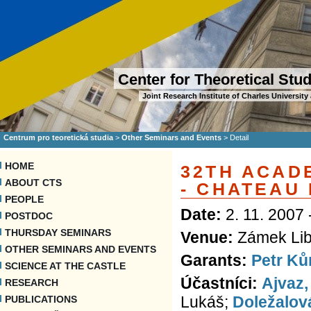
Center for Theoretical Stu
Joint Research Institute of Charles Universi
Centrum pro teoretická studia
>
Other Seminars and Events
>
Detail
HOME
32TH ACAD
ABOUT CTS
- CHATEAU 
PEOPLE
Date:
2. 11. 2007 
POSTDOC
THURSDAY SEMINARS
Venue:
Zámek Lib
OTHER SEMINARS AND EVENTS
Garants:
Petr Ků
SCIENCE AT THE CASTLE
Účastníci:
Ajvaz,
RESEARCH
Lukáš;
Doležalov
PUBLICATIONS