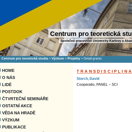
Centrum pro teoretická stu
Společné pracoviště Univerzity Karlovy a Aka
Centrum pro teoretická studia
>
Výzkum
>
Projekty
>
Detail grantu
HOME
TRANSDISCIPLIN
O NÁS
Storch, David
LIDÉ
Cooperatio, PANEL – SCI
POSTDOK
ČTVRTEČNÍ SEMINÁŘE
OSTATNÍ AKCE
VĚDA NA HRADĚ
VÝZKUM
PUBLIKACE