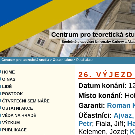
Centrum pro teoretická stu
Společné pracoviště Univerzity Karlovy a Aka
Centrum pro teoretická studia
>
Ostatní akce
>
Detail akce
HOME
26. VÝJEZD
O NÁS
Datum konání:
12
LIDÉ
POSTDOK
Místo konání:
Hot
ČTVRTEČNÍ SEMINÁŘE
Garanti:
Roman 
OSTATNÍ AKCE
Účastníci:
Ajvaz,
VĚDA NA HRADĚ
Petr
; Fiala, Jiří;
Ha
VÝZKUM
PUBLIKACE
Kelemen, Jozef;
K