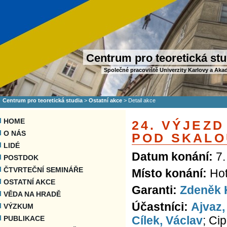
Centrum pro teoretická stu
Společné pracoviště Univerzity Karlovy a Aka
Centrum pro teoretická studia
>
Ostatní akce
>
Detail akce
HOME
24. VÝJEZD
O NÁS
POD SKALO
LIDÉ
Datum konání:
7.
POSTDOK
ČTVRTEČNÍ SEMINÁŘE
Místo konání:
Hot
OSTATNÍ AKCE
Garanti:
Zdeněk 
VĚDA NA HRADĚ
Účastníci:
Ajvaz,
VÝZKUM
Cílek, Václav
; Ci
PUBLIKACE