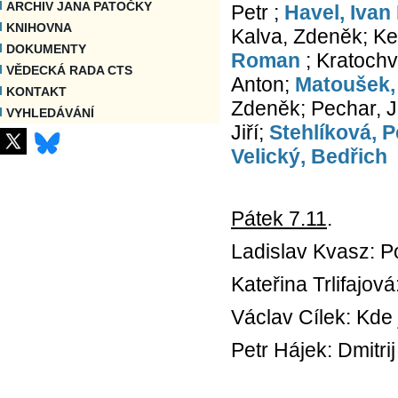
ARCHIV JANA PATOČKY
Petr ;
Havel, Ivan
KNIHOVNA
Kalva, Zdeněk; Ke
DOKUMENTY
Roman
; Kratochv
VĚDECKÁ RADA CTS
Anton;
Matoušek,
KONTAKT
Zdeněk; Pechar, Ji
VYHLEDÁVÁNÍ
Jiří;
Stehlíková, P
Velický, Bedřich
Pátek 7.11
.
Ladislav Kvasz: P
Kateřina Trlifajo
Václav Cílek: Kde j
Petr Hájek: Dmitri