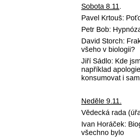
Sobota 8.11
.
Pavel Krtouš: Poť
Petr Bob: Hypnóza
David Storch: Fra
všeho v biologii?
Jiří Sádlo: Kde jsm
například apolog
konsumovat i sam
Neděle 9.11.
Vědecká rada (úřa
Ivan Horáček: Bio
všechno bylo