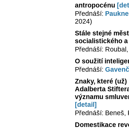
antropocénu
[det
Přednáší:
Paukner
2024)
Stále stejné měst
socialistického 
Přednáší: Roubal,
O soužití intelig
Přednáší:
Gavenč
Znaky, které (už
Adalberta Stifte
významu smluven
[detail]
Přednáší: Beneš, 
Domestikace rev