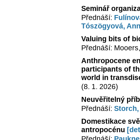
Seminář organiza
Přednáší:
Fulínov
Tószögyová, An
Valuing bits of bi
Přednáší: Mooers,
Anthropocene ent
participants of 
world in transdis
(8. 1. 2026)
Neuvěřitelný pří
Přednáší:
Storch,
Domestikace svět
antropocénu
[det
Přednáší:
Paukner