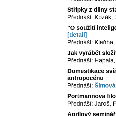
Střípky z dílny 
Přednáší: Kozák, 
"O soužití intel
[detail]
Přednáší: Kleňha,
Jak vyrábět slož
Přednáší: Hapala,
Domestikace svět
antropocénu
Přednáší:
Šímová,
Portmannova filo
Přednáší: Jaroš, Fi
Aprílový seminář 