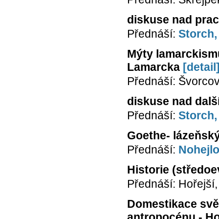
diskuse nad prac
Přednáší:
Storch,
Mýty lamarckismu:
Lamarcka
[detail
Přednáší: Švorco
diskuse nad dalš
Přednáší:
Storch,
Goethe- lázeňský
Přednáší:
Nohejl
Historie (středoe
Přednáší: Hořejší
Domestikace svět
antropocénu - H