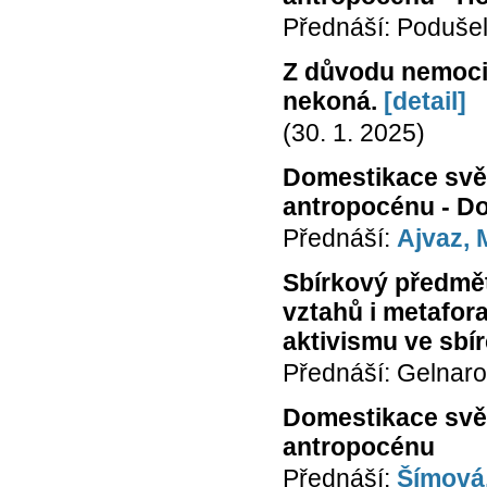
Přednáší: Podušel
Z důvodu nemoci 
nekoná.
[detail]
(30. 1. 2025)
Domestikace svět
antropocénu - Do
Přednáší:
Ajvaz, 
Sbírkový předmět 
vztahů i metafora
aktivismu ve sbí
Přednáší: Gelnaro
Domestikace svět
antropocénu
Přednáší:
Šímová,