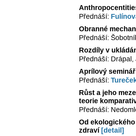
Anthropocentitie
Přednáší:
Fulínov
Obranné mechani
Přednáší: Šobotní
Rozdíly v ukládán
Přednáší: Drápal
Aprílový seminář 
Přednáší:
Tureček
Růst a jeho meze
teorie komparati
Přednáší: Nedomlel
Od ekologického 
zdraví
[detail]