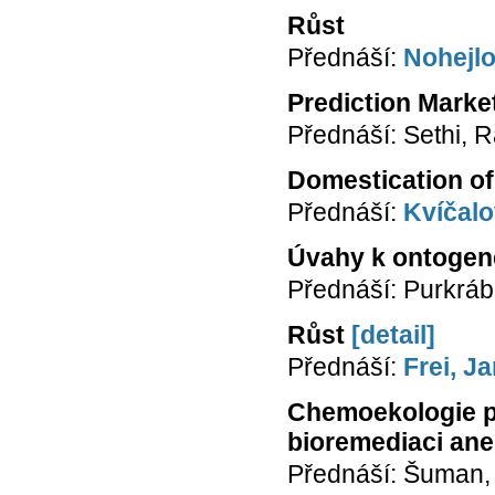
Růst
Přednáší:
Nohejl
Prediction Marke
Přednáší: Sethi, R
Domestication of
Přednáší:
Kvíčalo
Úvahy k ontogene
Přednáší: Purkrá
Růst
[detail]
Přednáší:
Frei, J
Chemoekologie p
bioremediaci aneb
Přednáší: Šuman