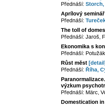
Přednáší:
Storch,
Aprílový seminář
Přednáší:
Tureček
The toll of domes
Přednáší: Jaroš, Fi
Ekonomika s kon
Přednáší: Potužák
Růst měst
[detail
Přednáší:
Říha, Cy
Paranormalizace.
výzkum psychotr
Přednáší: Märc, V
Domestication in