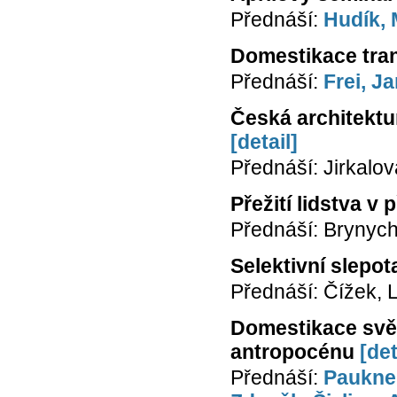
Přednáší:
Hudík,
Domestikace tra
Přednáší:
Frei, J
Česká architektu
[detail]
Přednáší: Jirkalov
Přežití lidstva v 
Přednáší: Brynych
Selektivní slepot
Přednáší: Čížek, 
Domestikace svět
antropocénu
[det
Přednáší:
Paukner