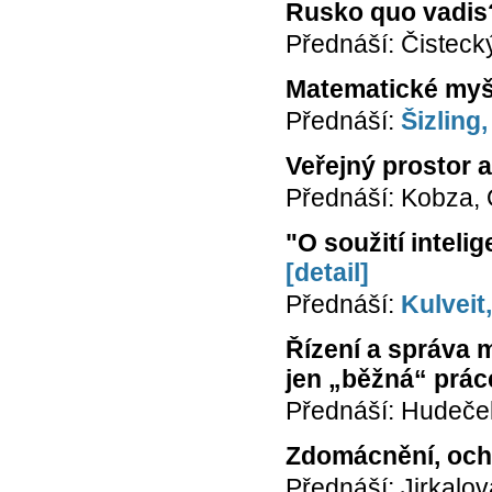
Rusko quo vadis
Přednáší: Čistecký,
Matematické myšl
Přednáší:
Šizling,
Veřejný prostor a
Přednáší: Kobza, 
"O soužití inteli
[detail]
Přednáší:
Kulveit
Řízení a správa 
jen „běžná“ prác
Přednáší: Hudeče
Zdomácnění, ocho
Přednáší: Jirkalov