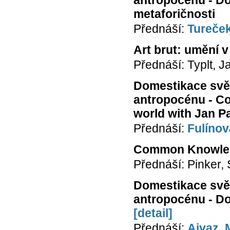
metaforičnosti
Přednáší:
Tureček
Art brut: umění 
Přednáší: Typlt, 
Domestikace svět
antropocénu - Coh
world with Jan P
Přednáší:
Fulínov
Common Knowledg
Přednáší: Pinker,
Domestikace svět
antropocénu - Do
[detail]
Přednáší:
Ajvaz, 