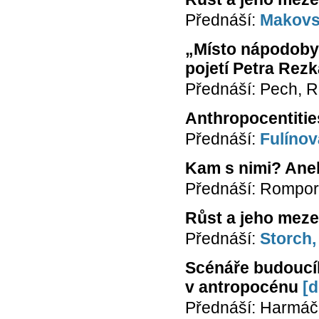
Přednáší:
Makovs
„Místo nápodoby 
pojetí Petra Rez
Přednáší: Pech, R
Anthropocentitie
Přednáší:
Fulínov
Kam s nimi? Aneb
Přednáší: Rompor
Růst a jeho mez
Přednáší:
Storch,
Scénáře budoucíh
v antropocénu
[d
Přednáší: Harmáč