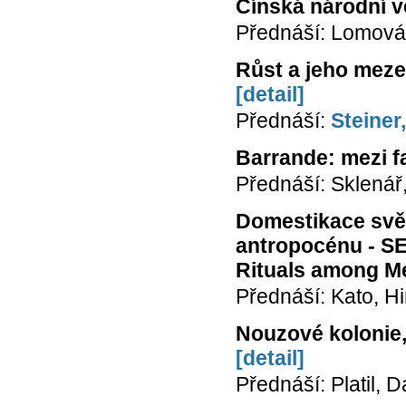
Čínská národní vě
Přednáší: Lomová
Růst a jeho meze
[detail]
Přednáší:
Steiner
Barrande: mezi f
Přednáší: Sklenář
Domestikace svět
antropocénu - S
Rituals among Me
Přednáší: Kato, Hi
Nouzové kolonie,
[detail]
Přednáší: Platil, D