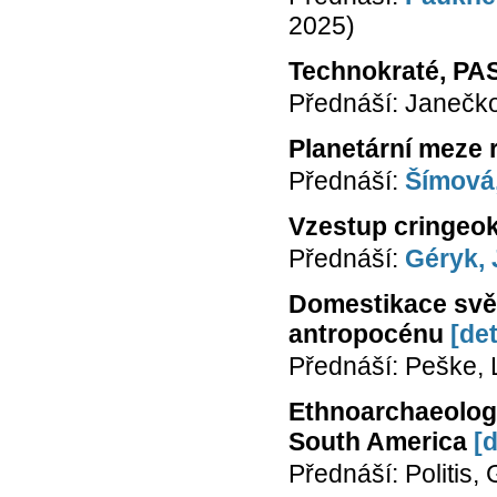
2025)
Technokraté, PASi
Přednáší: Janečk
Planetární meze 
Přednáší:
Šímová,
Vzestup cringeokr
Přednáší:
Géryk, 
Domestikace svět
antropocénu
[det
Přednáší: Peške,
Ethnoarchaeologi
South America
[d
Přednáší: Politis,