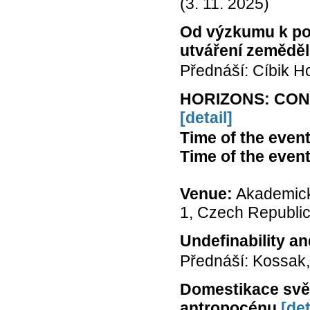
(3. 11. 2025)
Od výzkumu k pol
utváření zemědě
Přednáší: Cíbik H
HORIZONS: CON
[detail]
Time of the even
Time of the even
Venue:
Akademick
1, Czech Republic 
Undefinability an
Přednáší: Kossa
Domestikace svět
antropocénu
[det