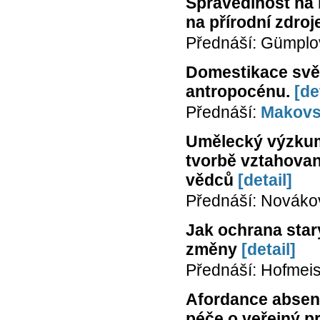
Spravedlnost na 
na přírodní zdroj
Přednáší: Gümplo
Domestikace svět
antropocénu.
[de
Přednáší:
Makovs
Umělecký výzkum
tvorbě vztahované
vědců
[detail]
Přednáší: Novákov
Jak ochrana star
změny
[detail]
Přednáší: Hofmeis
Afordance absencí
péče o veřejný pr