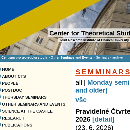
Center for Theoretical Stu
Joint Research Institute of Charles Universi
Centrum pro teoretická studia
>
Other Seminars and Events
>
Seminars - archive
HOME
SEMMINAR
ABOUT CTS
all |
Monday semi
PEOPLE
and older)
POSTDOC
THURSDAY SEMINARS
vše
OTHER SEMINARS AND EVENTS
Pravidelné Čtvrt
SCIENCE AT THE CASTLE
2026
[detail]
RESEARCH
PUBLICATIONS
(23. 6. 2026)