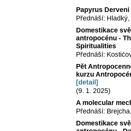
Papyrus Derveni 
Přednáší: Hladký,
Domestikace svět
antropocénu - Th
Spiritualities
Přednáší: Kostićo
Pět Antropocenno
kurzu Antropocén
[detail]
(9. 1. 2025)
A molecular mecha
Přednáší: Brejcha,
Domestikace svět
antropocénu - Do