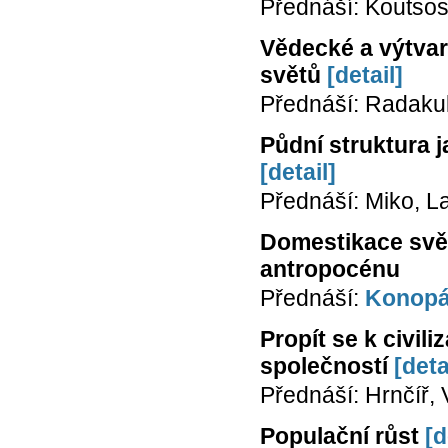
Přednáší: Koutsos
Vědecké a výtvarn
světů
[detail]
Přednáší: Radakul
Půdní struktura 
[detail]
Přednáší: Miko, L
Domestikace svět
antropocénu
Přednáší:
Konopá
Propít se k civil
společností
[deta
Přednáší: Hrnčíř,
Populační růst
[d