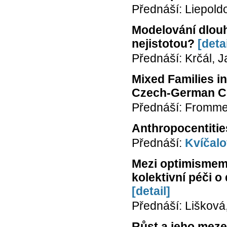
Přednáší: Liepold
Modelování dlouh
nejistotou?
[detai
Přednáší: Krčál, J
Mixed Families i
Czech-German Co
Přednáší: Fromme
Anthropocentitie
Přednáší:
Kvíčalo
Mezi optimismem
kolektivní péči o
[detail]
Přednáší: Lišková
Růst a jeho mez