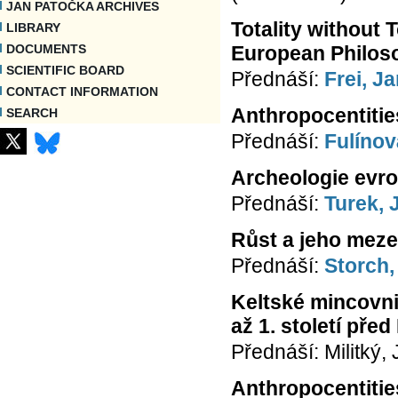
JAN PATOČKA ARCHIVES
Totality without 
LIBRARY
European Philos
DOCUMENTS
SCIENTIFIC BOARD
Přednáší:
Frei, J
CONTACT INFORMATION
Anthropocentitie
SEARCH
Přednáší:
Fulínov
Archeologie evro
Přednáší:
Turek, 
Růst a jeho mez
Přednáší:
Storch,
Keltské mincovni
až 1. století pře
Přednáší: Militký, 
Anthropocentitie