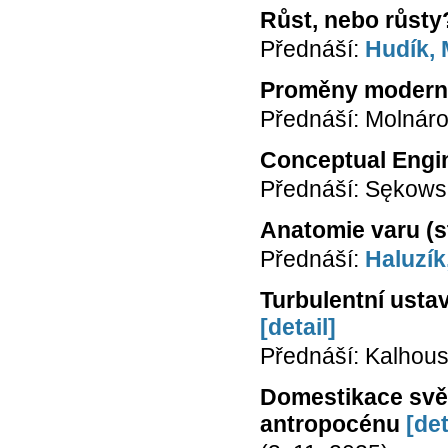
Růst, nebo růsty
Přednáší:
Hudík,
Proměny moderni
Přednáší: Molnáro
Conceptual Engi
Přednáší: Sękowsk
Anatomie varu (s
Přednáší:
Haluzík
Turbulentní usta
[detail]
Přednáší: Kalhous
Domestikace svět
antropocénu
[det