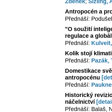
Zdeněk
;
Šizling, 
Antropocén a pro
Přednáší: Podušel
"O soužití inteli
regulace a globá
Přednáší:
Kulveit
Kolik stojí klima
Přednáší:
Pazák,
Domestikace svět
antropocénu
[det
Přednáší:
Paukner
Historický reviz
náčelnictví
[detai
Přednáší: Balaš, N