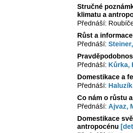
Stručné poznámky
klimatu a antro
Přednáší: Roubíč
Růst a informace
Přednáší:
Steiner
Pravděpodobnost,
Přednáší:
Kůrka, 
Domestikace a fe
Přednáší:
Haluzík
Co nám o růstu a 
Přednáší:
Ajvaz, 
Domestikace svět
antropocénu
[det