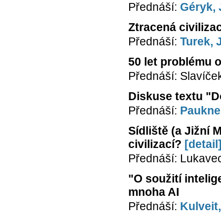
Přednáší:
Géryk, 
Ztracená civilizac
Přednáší:
Turek, 
50 let problému 
Přednáší: Slavíče
Diskuse textu "D
Přednáší:
Paukner
Sídliště (a Jižní 
civilizací?
[detail
Přednáší: Lukavec
"O soužití inteli
mnoha AI
Přednáší:
Kulveit