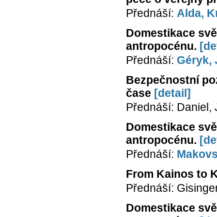
Přednáší:
Alda, K
Domestikace svět
antropocénu.
[de
Přednáší:
Géryk, 
Bezpečnostní pozů
čase
[detail]
Přednáší: Daniel,
Domestikace svět
antropocénu.
[de
Přednáší:
Makovs
From Kainos to K
Přednáší: Gisinger
Domestikace svět