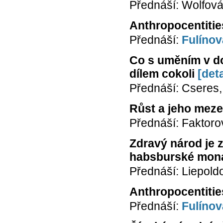
Přednáší: Wolfová
Anthropocentitie
Přednáší:
Fulínov
Co s uměním v d
dílem cokoli
[deta
Přednáší: Cseres,
Růst a jeho meze 
Přednáší: Faktorov
Zdravý národ je z
habsburské mona
Přednáší: Liepold
Anthropocentitie
Přednáší:
Fulínov