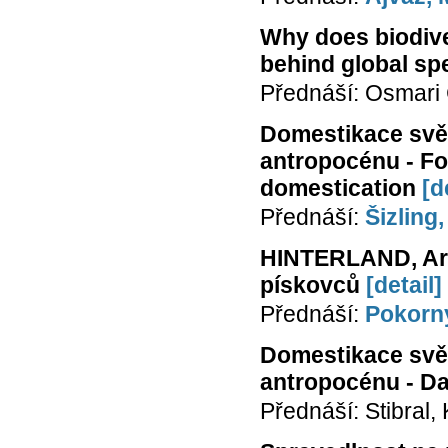
Why does biodiver
behind global spe
Přednáší: Osmari 
Domestikace svět
antropocénu - Fo
domestication
[d
Přednáší:
Šizling,
HINTERLAND, Arc
pískovců
[detail]
Přednáší:
Pokorný
Domestikace svět
antropocénu - D
Přednáší: Stibral, 