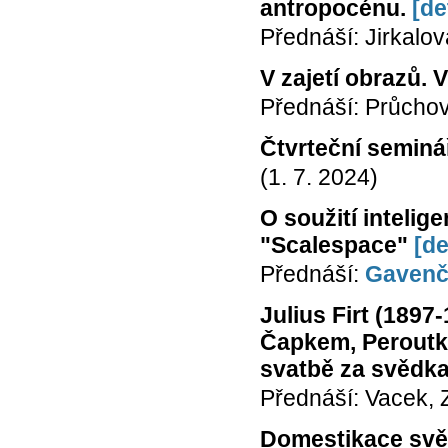
antropocénu.
[de
Přednáší: Jirkalov
V zajetí obrazů. V
Přednáší: Průcho
Čtvrteční seminá
(1. 7. 2024)
O soužití intelig
"Scalespace"
[de
Přednáší:
Gavenč
Julius Firt (1897
Čapkem, Peroutk
svatbě za svědka
Přednáší: Vacek,
Domestikace svět