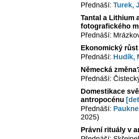
Přednáší:
Turek, 
Tantal a Lithium 
fotografického m
Přednáší: Mrázko
Ekonomický růst
Přednáší:
Hudík,
Německá změna
Přednáší: Čistecký,
Domestikace svět
antropocénu
[det
Přednáší:
Paukner
2025)
Právní rituály v
Přednáší: Skřejpe