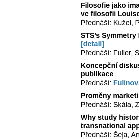
Filosofie jako im
ve filosofii Loui
Přednáší: Kužel, P
STS’s Symmetry P
[detail]
Přednáší: Fuller, 
Koncepční diskus
publikace
Přednáší:
Fulínov
Proměny marketi
Přednáší: Skála, 
Why study histor
transnational ap
Přednáší: Šeļa, Ar